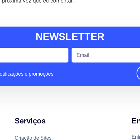
 próxima vez que eu comentar.
NEWSLETTER
otificações e promoções
Serviços
En
Ent
Criação de Sites