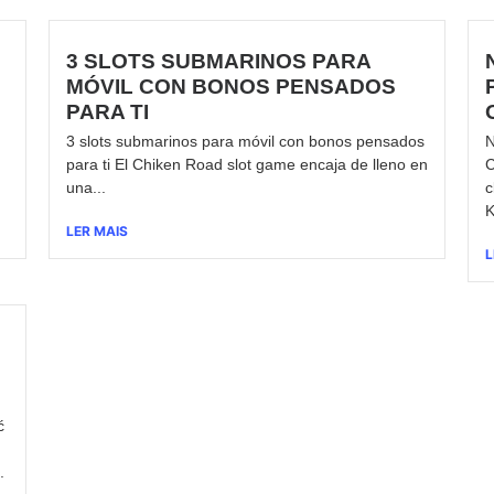
3 SLOTS SUBMARINOS PARA
MÓVIL CON BONOS PENSADOS
PARA TI
3 slots submarinos para móvil con bonos pensados
N
para ti El Chiken Road slot game encaja de lleno en
C
una...
c
K
LER MAIS
L
ć
.