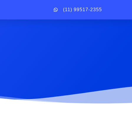
(11) 99517-2355