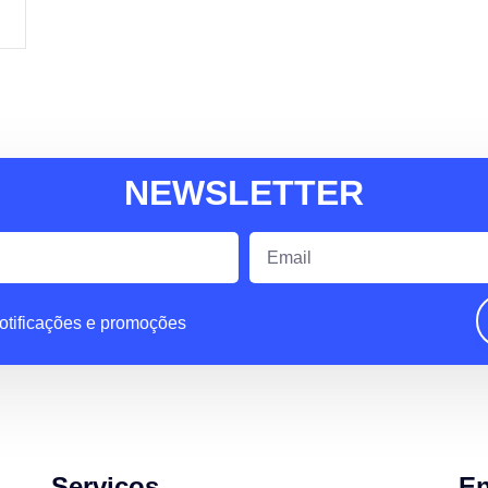
NEWSLETTER
otificações e promoções
Serviços
En