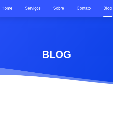
Home
Serviços
Sobre
Contato
Blog
BLOG