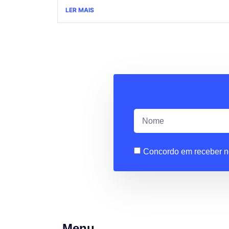
LER MAIS
Concordo em receber n
Menu