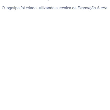
O logotipo foi criado utilizando a técnica de
Proporção Áurea.
Material produzido:
Logotipo
Assinatura para e-mail
Cartão de Visitas Digital
Cartão de Visitas Físico
Também está sendo desenvolvido o site institucional.
QUERO INICIAR UM PROJETO